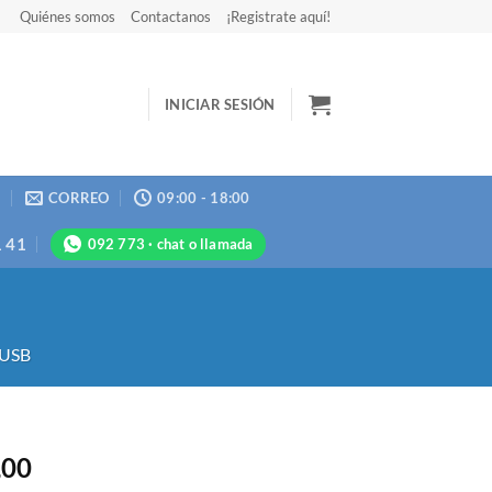
Quiénes somos
Contactanos
¡Registrate aquí!
INICIAR SESIÓN
N
CORREO
09:00 - 18:00
1 41
092 773 · chat o llamada
 USB
,00