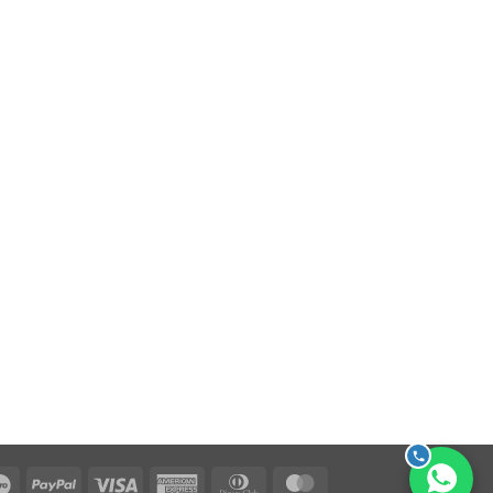
Maestro
PayPal
Visa
American
Dinners
MasterCard