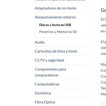
Adaptadores de corriente
Ga
Almacenamiento externo
El 
vel
Discos y lectoras USB
en 
Pendrives y Memorias SD
El 
Audio
cla
Cartuchos de tinta y tóner
cla
CCTV y seguridad
Mat
Componentes para
Col
computadoras
Co
Co
Computadoras
Ta
Domótica
Med
Fibra Óptica