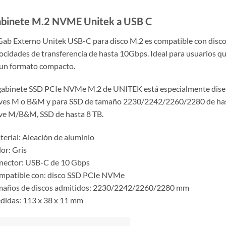
binete M.2 NVME Unitek a USB C
Gab Externo Unitek USB-C para disco M.2 es compatible con dis
ocidades de transferencia de hasta 10Gbps. Ideal para usuarios qu
un formato compacto.
gabinete SSD PCIe NVMe M.2 de UNITEK está especialmente dise
ves M o B&M y para SSD de tamaño 2230/2242/2260/2280 de hast
ve M/B&M, SSD de hasta 8 TB.
erial: Aleación de aluminio
or: Gris
nector: USB-C de 10 Gbps
mpatible con: disco SSD PCIe NVMe
maños de discos admitidos: 2230/2242/2260/2280 mm
idas: 113 x 38 x 11 mm