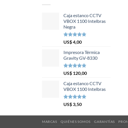
Caja estanco CCTV
VBOX 1100 Intelbras
Negra
Valorado en
US$
4,00
5.00
de 5
Impresora Térmica
Gravity GV-8330
Valorado en
US$
120,00
5.00
de 5
Caja estanco CCTV
VBOX 1100 Intelbras
Valorado en
US$
3,50
5.00
de 5
MARCAS
QUIÉNES SOMOS
GARANTÍAS
PRON