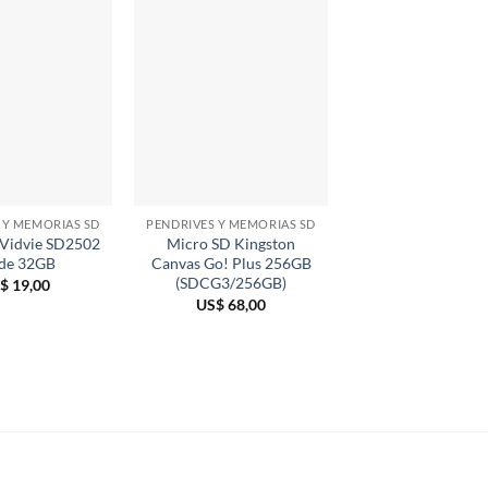
 Y MEMORIAS SD
PENDRIVES Y MEMORIAS SD
 Vidvie SD2502
Micro SD Kingston
Lector de Memori
de 32GB
Canvas Go! Plus 256GB
TF Vention CL
(SDCG3/256GB)
$
19,00
US$
9,00
US$
68,00