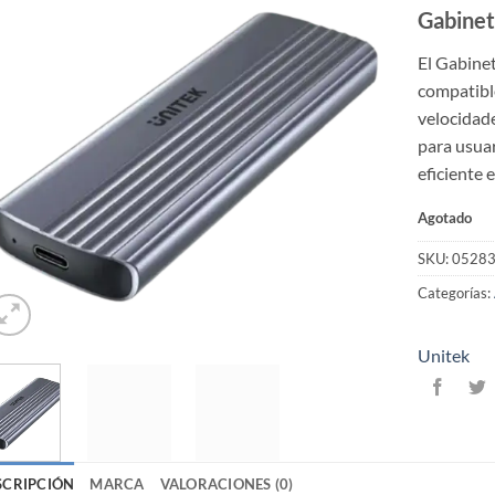
Gabine
El Gabine
compatibl
velocidade
para usua
eficiente
Agotado
SKU:
0528
Categorías:
Unitek
SCRIPCIÓN
MARCA
VALORACIONES (0)