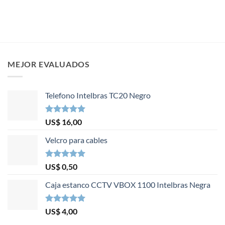
MEJOR EVALUADOS
Telefono Intelbras TC20 Negro
Valorado en
US$
16,00
5.00
de 5
Velcro para cables
Valorado en
US$
0,50
5.00
de 5
Caja estanco CCTV VBOX 1100 Intelbras Negra
Valorado en
US$
4,00
5.00
de 5