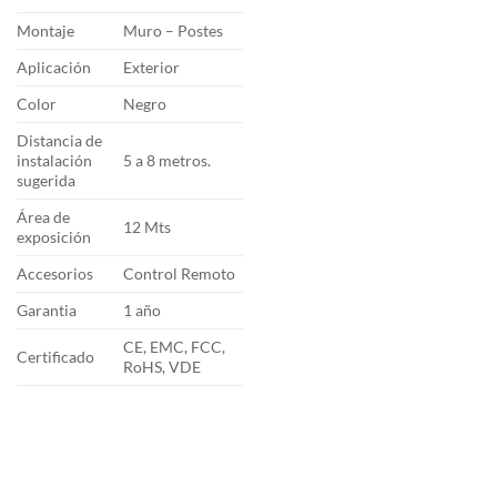
Montaje
Muro – Postes
Aplicación
Exterior
Color
Negro
Distancia de
instalación
5 a 8 metros.
sugerida
Área de
12 Mts
exposición
Accesorios
Control Remoto
Garantia
1 año
CE, EMC, FCC,
Certificado
RoHS, VDE