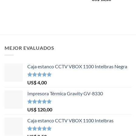
MEJOR EVALUADOS
Caja estanco CCTV VBOX 1100 Intelbras Negra
Valorado en
US$
4,00
5.00
de 5
Impresora Térmica Gravity GV-8330
Valorado en
US$
120,00
5.00
de 5
Caja estanco CCTV VBOX 1100 Intelbras
Valorado en