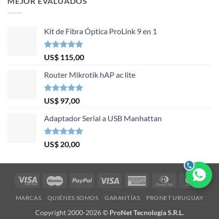
MEJOR EVALUADOS
Kit de Fibra Óptica ProLink 9 en 1
Valorado en
US$
115,00
5.00
de 5
Router Mikrotik hAP ac lite
Valorado en
US$
97,00
5.00
de 5
Adaptador Serial a USB Manhattan
Valorado en
US$
20,00
5.00
de 5
Visa
Maestro
PayPal
Visa
American
Dinners
Mast
Electron
Express
Club
MARCAS
QUIÉNES SOMOS
GARANTÍAS
PRONET URUGUAY
Copyright 2000-2026 ©
ProNet Tecnología S.R.L.