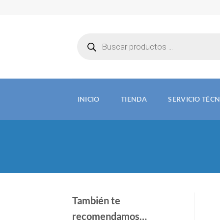
Saltar
al
contenido
Búsqueda
de
productos
INICIO
TIENDA
SERVICIO TÉC
También te
recomendamos…