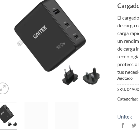
Cargad
El cargado
de carga r
carga ráp
un rendim
de carga in
tecnología
proteccion
tus necesi
Agotado
SKU:
0490
Categorías:
Unitek