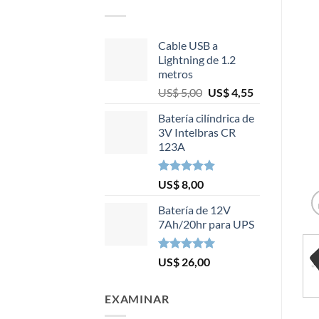
Cable USB a
Lightning de 1.2
metros
El
El
US$
5,00
US$
4,55
precio
precio
Batería cilíndrica de
original
actual
3V Intelbras CR
era:
es:
123A
US$ 5,00.
US$ 4,55.
Valorado
1
US$
8,00
5.00
sobre
5 basado
Batería de 12V
en
7Ah/20hr para UPS
puntuación
de cliente
Valorado
2
US$
26,00
5.00
sobre
5 basado
en
EXAMINAR
puntuaciones
de clientes