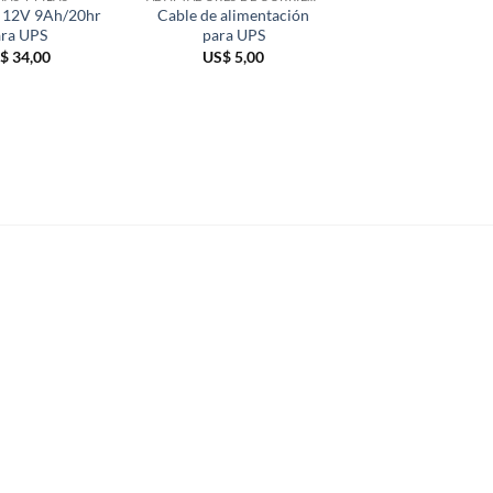
e 12V 9Ah/20hr
Cable de alimentación
Alargue o prolon
ra UPS
para UPS
de 4 tomas mod
$
34,00
US$
5,00
US$
12,00