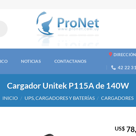
DIRECCIÓ
NICO
NOTICIAS
CONTACTANOS
42 22 3
Cargador Unitek P115A de 140W
INICIO
/
UPS, CARGADORES Y BATERÍAS
/
CARGADORES
78
US$