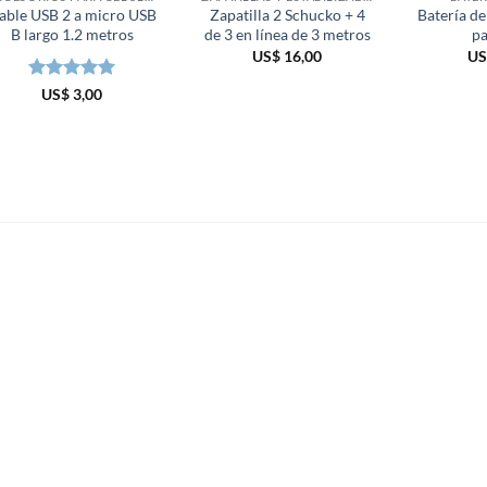
able USB 2 a micro USB
Zapatilla 2 Schucko + 4
Batería d
B largo 1.2 metros
de 3 en línea de 3 metros
pa
US$
16,00
US
Valorado en
US$
3,00
5
de 5