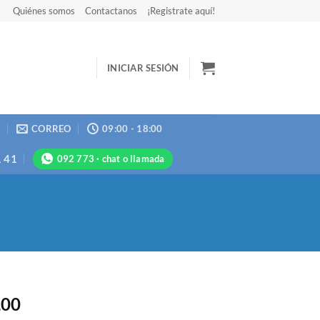
Quiénes somos
Contactanos
¡Registrate aquí!
INICIAR SESIÓN
N
CORREO
09:00 - 18:00
1 41
092 773 · chat o llamada
,00