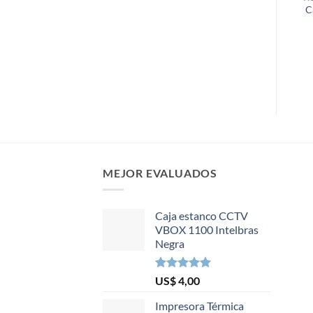
C
MEJOR EVALUADOS
Caja estanco CCTV
VBOX 1100 Intelbras
Negra
Valorado en
US$
4,00
5.00
de 5
Impresora Térmica