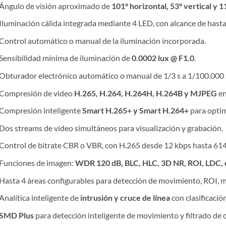
Ángulo de visión aproximado de
101° horizontal, 53° vertical y 1
Iluminación cálida integrada mediante 4 LED, con alcance de hast
Control automático o manual de la iluminación incorporada.
Sensibilidad mínima de iluminación de
0.0002 lux @ F1.0
.
Obturador electrónico automático o manual de 1/3 s a 1/100.000 
Compresión de video
H.265, H.264, H.264H, H.264B y MJPEG
en
Compresión inteligente
Smart H.265+ y Smart H.264+
para optim
Dos streams de video simultáneos para visualización y grabación.
Control de bitrate CBR o VBR, con H.265 desde 12 kbps hasta 61
Funciones de imagen:
WDR 120 dB, BLC, HLC, 3D NR, ROI, LDC, 
Hasta 4 áreas configurables para detección de movimiento, ROI, m
Analítica inteligente de
intrusión y cruce de línea
con clasificació
SMD Plus
para detección inteligente de movimiento y filtrado de 