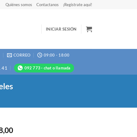
Quiénes somos
Contactanos
¡Registrate aquí!
INICIAR SESIÓN
N
CORREO
09:00 - 18:00
1 41
092 773 · chat o llamada
eles
8,00