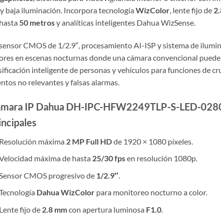
 baja iluminación. Incorpora tecnología
WizColor
, lente fijo de
2
 hasta
50 metros
y analíticas inteligentes Dahua WizSense.
sensor CMOS de 1/2.9″, procesamiento AI-ISP y sistema de ilumina
ores en escenas nocturnas donde una cámara convencional puede 
sificación inteligente de personas y vehículos para funciones de cr
ntos no relevantes y falsas alarmas.
mara IP Dahua DH-IPC-HFW2249TLP-S-LED-0280B
incipales
Resolución máxima
2 MP Full HD
de 1920 × 1080 píxeles.
Velocidad máxima de hasta
25/30 fps
en resolución 1080p.
Sensor CMOS progresivo de
1/2.9″
.
Tecnología
Dahua WizColor
para monitoreo nocturno a color.
Lente fijo de
2.8 mm
con apertura luminosa
F1.0
.