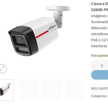
Cámara I
0280B-P
imágenes n
iluminació
detección 
micrófono
PoE o 12 
interiores
Solo quedan
Cámara IP 
SKU:
GA93
Categorías: