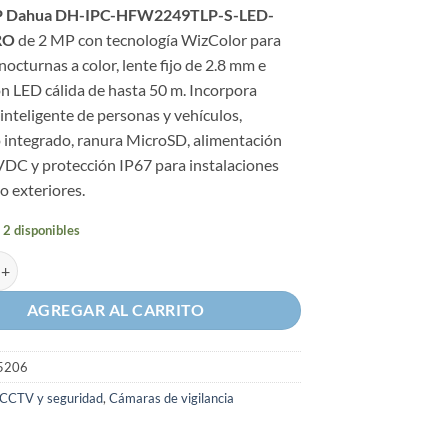
P Dahua DH-IPC-HFW2249TLP-S-LED-
RO
de 2 MP con tecnología WizColor para
octurnas a color, lente fijo de 2.8 mm e
n LED cálida de hasta 50 m. Incorpora
inteligente de personas y vehículos,
 integrado, ranura MicroSD, alimentación
VDC y protección IP67 para instalaciones
 o exteriores.
 2 disponibles
Dahua WizColor de 2 megapíxeles cantidad
AGREGAR AL CARRITO
5206
CCTV y seguridad
,
Cámaras de vigilancia