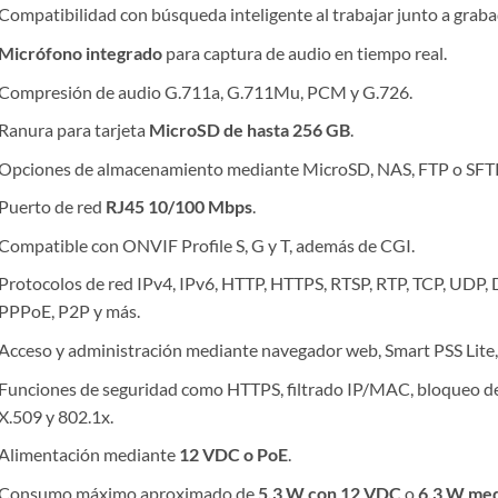
Compatibilidad con búsqueda inteligente al trabajar junto a gra
Micrófono integrado
para captura de audio en tiempo real.
Compresión de audio G.711a, G.711Mu, PCM y G.726.
Ranura para tarjeta
MicroSD de hasta 256 GB
.
Opciones de almacenamiento mediante MicroSD, NAS, FTP o SFT
Puerto de red
RJ45 10/100 Mbps
.
Compatible con ONVIF Profile S, G y T, además de CGI.
Protocolos de red IPv4, IPv6, HTTP, HTTPS, RTSP, RTP, TCP, UDP
PPPoE, P2P y más.
Acceso y administración mediante navegador web, Smart PSS Lite,
Funciones de seguridad como HTTPS, filtrado IP/MAC, bloqueo de c
X.509 y 802.1x.
Alimentación mediante
12 VDC o PoE
.
Consumo máximo aproximado de
5.3 W con 12 VDC
o
6.3 W med