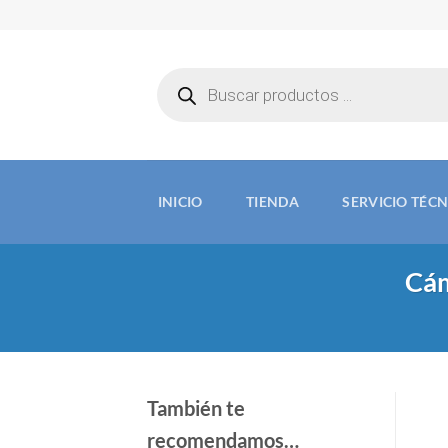
Saltar
al
contenido
Búsqueda
de
productos
INICIO
TIENDA
SERVICIO TÉC
Cám
También te
recomendamos…