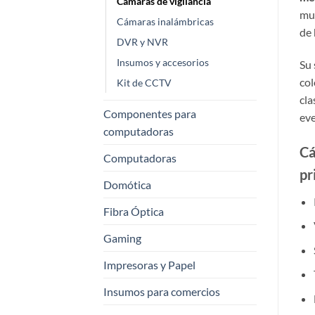
Cámaras de vigilancia
muy
Cámaras inalámbricas
de
DVR y NVR
Insumos y accesorios
Su 
col
Kit de CCTV
cla
Componentes para
eve
computadoras
Cá
Computadoras
pr
Domótica
Fibra Óptica
Gaming
Impresoras y Papel
Insumos para comercios