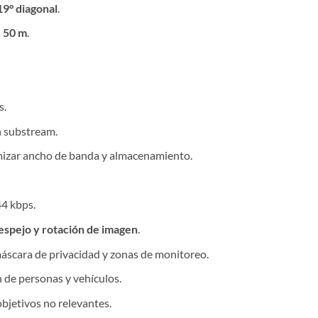
19° diagonal
.
a
50 m
.
s.
 substream.
izar ancho de banda y almacenamiento.
44 kbps.
espejo y rotación de imagen
.
áscara de privacidad y zonas de monitoreo.
n de personas y vehículos.
objetivos no relevantes.