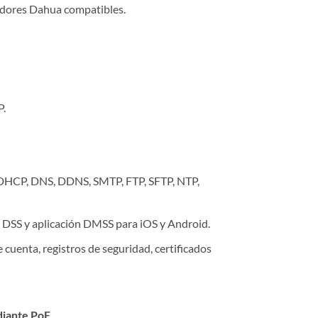
badores Dahua compatibles.
P.
, DHCP, DNS, DDNS, SMTP, FTP, SFTP, NTP,
 DSS y aplicación DMSS para iOS y Android.
uenta, registros de seguridad, certificados
iante PoE
.