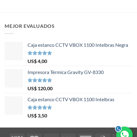
MEJOR EVALUADOS
Caja estanco CCTV VBOX 1100 Intelbras Negra
Valorado en
US$
4,00
5.00
de 5
Impresora Térmica Gravity GV-8330
Valorado en
US$
120,00
5.00
de 5
Caja estanco CCTV VBOX 1100 Intelbras
Valorado en
US$
3,50
5.00
de 5