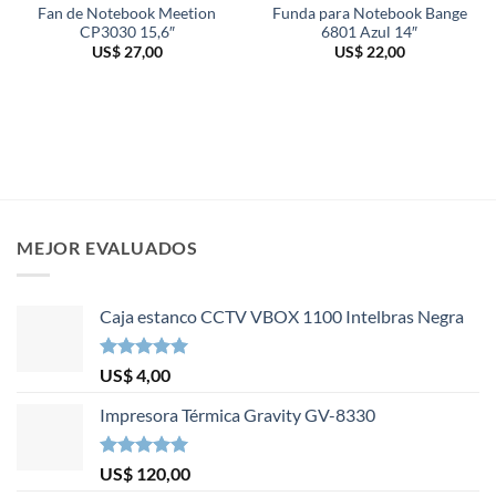
Fan de Notebook Meetion
Funda para Notebook Bange
CP3030 15,6″
6801 Azul 14″
US$
27,00
US$
22,00
MEJOR EVALUADOS
Caja estanco CCTV VBOX 1100 Intelbras Negra
Valorado en
US$
4,00
5.00
de 5
Impresora Térmica Gravity GV-8330
Valorado en
US$
120,00
5.00
de 5