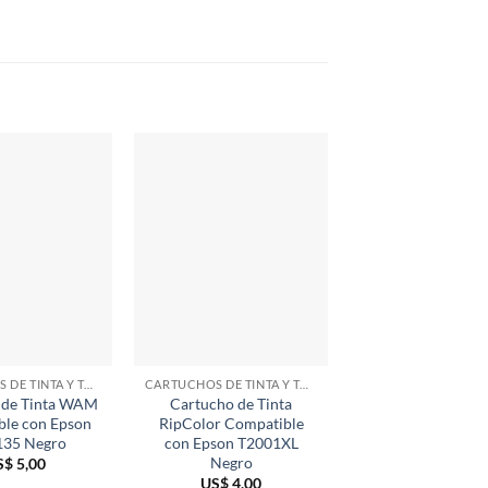
CARTUCHOS DE TINTA Y TÓNER
CARTUCHOS DE TINTA Y TÓNER
 de Tinta WAM
Cartucho de Tinta
Cartucho de Tin
ble con Epson
RipColor Compatible
Compatible con B
35 Negro
con Epson T2001XL
LC103 Amaril
Negro
S$
5,00
US$
4,00