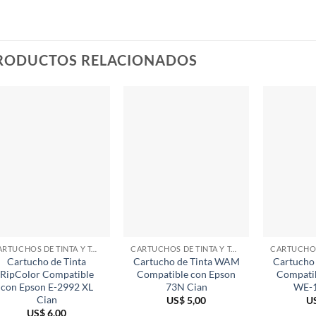
RODUCTOS RELACIONADOS
CARTUCHOS DE TINTA Y TÓNER
CARTUCHOS DE TINTA Y TÓNER
Cartucho de Tinta
Cartucho de Tinta WAM
Cartucho
RipColor Compatible
Compatible con Epson
Compati
con Epson E-2992 XL
73N Cian
WE-1
Cian
US$
5,00
U
US$
6,00