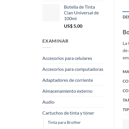
Botella de Tinta
Cian Universal de
DE
100ml
US$
5,00
Bo
EXAMINAR
La 
de 
emb
Accesorios para celulares
Accesorios para computadoras
MA
Adaptadores de corriente
CO
CO
Almacenamiento externo
TA
Audio
TI
Cartuchos de tinta y tóner
Tinta para Brother