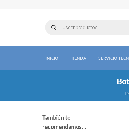
Saltar
al
contenido
Búsqueda
de
productos
INICIO
TIENDA
SERVICIO TÉC
Bot
I
También te
recomendamos…