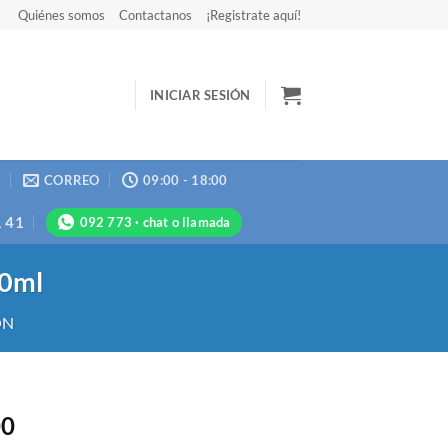
Quiénes somos
Contactanos
¡Registrate aquí!
INICIAR SESIÓN
N
CORREO
09:00 - 18:00
1 41
092 773 · chat o llamada
00ml
ON
00