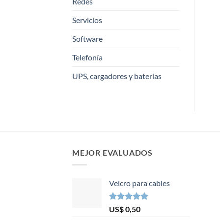
Redes
Servicios
Software
Telefonía
UPS, cargadores y baterías
MEJOR EVALUADOS
Velcro para cables
Valorado en
US$
0,50
5.00
de 5