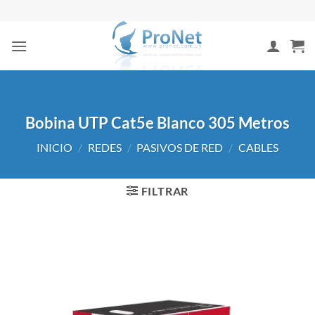
Saltar
al
contenido
Bobina UTP Cat5e Blanco 305 Metros
INICIO
/
REDES
/
PASIVOS DE RED
/
CABLES
FILTRAR