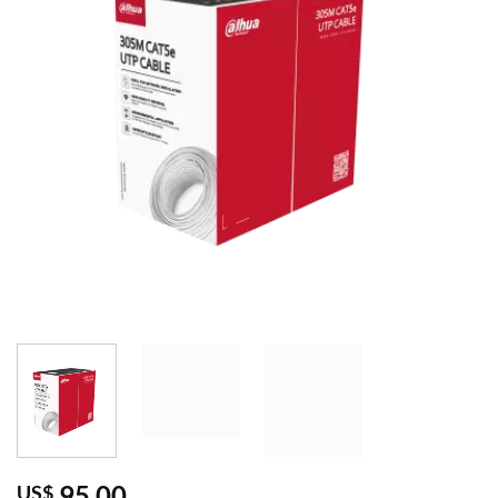
95,00
US$