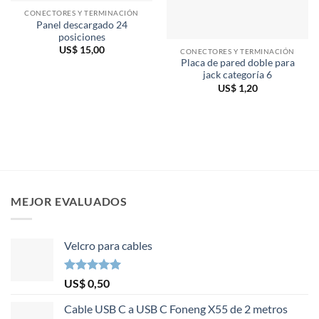
CONECTORES Y TERMINACIÓN
Panel descargado 24
posiciones
US$
15,00
CONECTORES Y TERMINACIÓN
Placa de pared doble para
jack categoría 6
US$
1,20
MEJOR EVALUADOS
Velcro para cables
Valorado en
US$
0,50
5.00
de 5
Cable USB C a USB C Foneng X55 de 2 metros