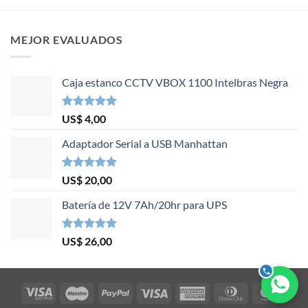
MEJOR EVALUADOS
Caja estanco CCTV VBOX 1100 Intelbras Negra
Valorado en
US$
4,00
5.00
de 5
Adaptador Serial a USB Manhattan
Valorado en
US$
20,00
5.00
de 5
Batería de 12V 7Ah/20hr para UPS
Valorado en
US$
26,00
5.00
de 5
Visa
Maestro
PayPal
Visa
American
Dinners
Mast
Electron
Express
Club