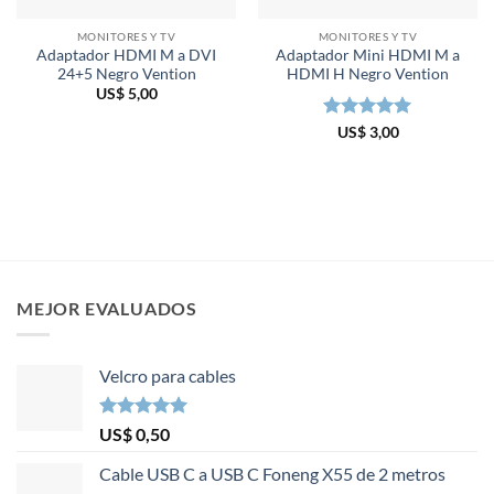
MONITORES Y TV
MONITORES Y TV
Adaptador HDMI M a DVI
Adaptador Mini HDMI M a
24+5 Negro Vention
HDMI H Negro Vention
US$
5,00
Valorado en
US$
3,00
5
de 5
MEJOR EVALUADOS
Velcro para cables
Valorado en
US$
0,50
5.00
de 5
Cable USB C a USB C Foneng X55 de 2 metros