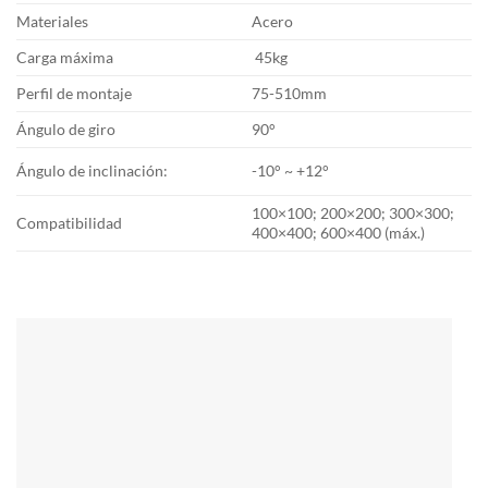
Materiales
Acero
Carga máxima
45kg
Perfil de montaje
75-510mm
Ángulo de giro
90°
Ángulo de inclinación:
-10° ~ +12°
100×100; 200×200; 300×300;
Compatibilidad
400×400; 600×400 (máx.)