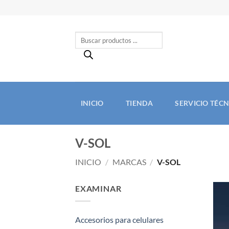
Saltar
al
contenido
Búsqueda
de
productos
INICIO
TIENDA
SERVICIO TÉC
V-SOL
INICIO
/
MARCAS
/
V-SOL
EXAMINAR
Accesorios para celulares