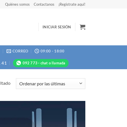
Quiénes somos
Contactanos
¡Registrate aquí!
INICIAR SESIÓN
N
CORREO
09:00 - 18:00
1 41
092 773 · chat o llamada
ultado