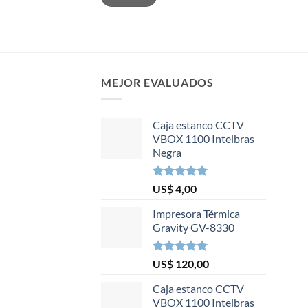
MEJOR EVALUADOS
Caja estanco CCTV
VBOX 1100 Intelbras
Negra
Valorado en
US$
4,00
5.00
de 5
Impresora Térmica
Gravity GV-8330
Valorado en
US$
120,00
5.00
de 5
Caja estanco CCTV
VBOX 1100 Intelbras