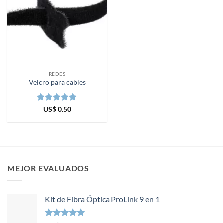
REDES
Velcro para cables
Valorado en
US$
0,50
5
de 5
MEJOR EVALUADOS
Kit de Fibra Óptica ProLink 9 en 1