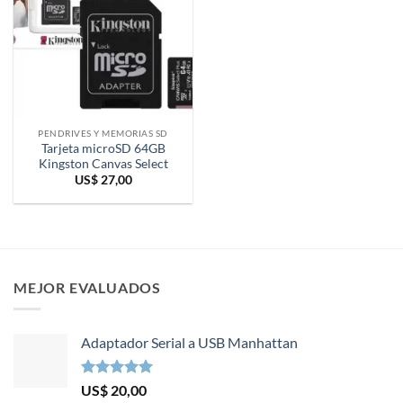
PENDRIVES Y MEMORIAS SD
Tarjeta microSD 64GB
Kingston Canvas Select
US$
27,00
MEJOR EVALUADOS
Adaptador Serial a USB Manhattan
Valorado en
US$
20,00
5.00
de 5