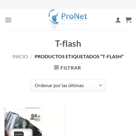
Saltar
al
contenido
T-flash
INICIO
/
PRODUCTOS ETIQUETADOS “T-FLASH”
FILTRAR