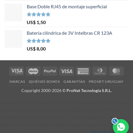
Base Doble RJ45 de montaje superficial
Valorado en
US$
1,50
5.00
de 5
Batería cilíndrica de 3V Intelbras CR 123A
Valorado en
US$
8,00
5.00
de 5
Visa
Maestro
PayPal
Visa
American
Dinners
Mast
Electron
Express
Club
MARCAS
QUIÉNES SOMOS
GARANTÍAS
PRONET URUGUAY
Copyright 2000-2026 ©
ProNet Tecnología S.R.L.
Usamos cookies propias y de terceros para que el sitio funcione,
para medir su uso y para mostrarte publicidad de nuestros
productos en otras plataformas. Si seguís navegando, las
seguimos usando; podés rechazarlas cuando quieras y las
necesarias para comprar funcionan siempre.
Más información
.