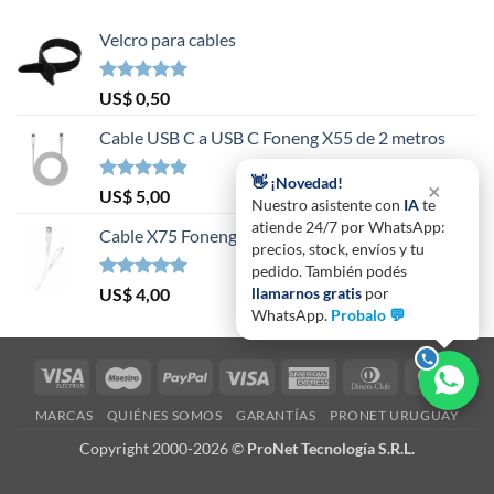
Velcro para cables
Valorado en
US$
0,50
5.00
de 5
Cable USB C a USB C Foneng X55 de 2 metros
👋 ¡Novedad!
×
Valorado en
US$
5,00
Nuestro asistente con
IA
te
5.00
de 5
atiende 24/7 por WhatsApp:
Cable X75 Foneng USB C a compatible con iPhone
precios, stock, envíos y tu
pedido. También podés
Valorado en
US$
4,00
llamarnos gratis
por
5.00
de 5
WhatsApp.
Probalo 💬
Visa
Maestro
PayPal
Visa
American
Dinners
Mast
Electron
Express
Club
MARCAS
QUIÉNES SOMOS
GARANTÍAS
PRONET URUGUAY
Copyright 2000-2026 ©
ProNet Tecnología S.R.L.