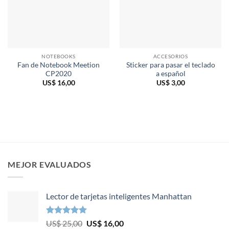
NOTEBOOKS
ACCESORIOS
Fan de Notebook Meetion
Sticker para pasar el teclado
CP2020
a español
US$
16,00
US$
3,00
MEJOR EVALUADOS
Lector de tarjetas inteligentes Manhattan
Valorado en
El
El
US$
25,00
US$
16,00