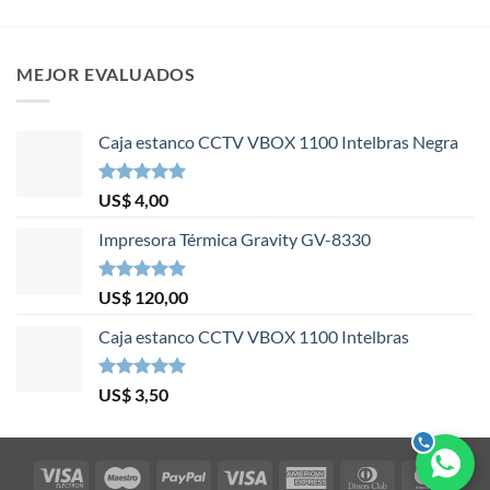
MEJOR EVALUADOS
Caja estanco CCTV VBOX 1100 Intelbras Negra
Valorado en
US$
4,00
5.00
de 5
Impresora Térmica Gravity GV-8330
Valorado en
US$
120,00
5.00
de 5
Caja estanco CCTV VBOX 1100 Intelbras
Valorado en
US$
3,50
5.00
de 5
Visa
Maestro
PayPal
Visa
American
Dinners
Mast