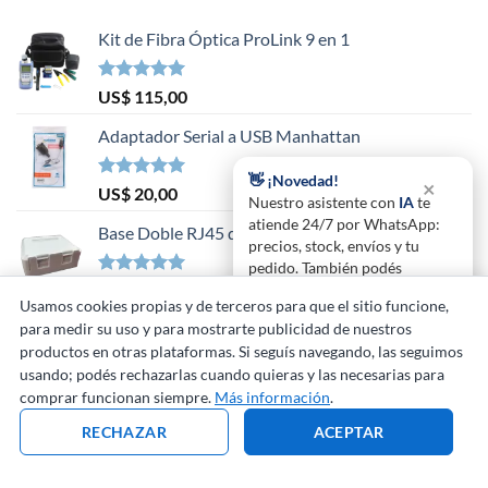
Kit de Fibra Óptica ProLink 9 en 1
Valorado en
US$
115,00
5.00
de 5
Adaptador Serial a USB Manhattan
👋 ¡Novedad!
×
Valorado en
US$
20,00
Nuestro asistente con
IA
te
5.00
de 5
atiende 24/7 por WhatsApp:
Base Doble RJ45 de montaje superficial
precios, stock, envíos y tu
pedido. También podés
Valorado en
US$
1,50
llamarnos gratis
por
5.00
de 5
Usamos cookies propias y de terceros para que el sitio funcione,
WhatsApp.
Probalo 💬
para medir su uso y para mostrarte publicidad de nuestros
productos en otras plataformas. Si seguís navegando, las seguimos
Visa
Maestro
PayPal
Visa
American
Dinners
Mast
usando; podés rechazarlas cuando quieras y las necesarias para
Electron
Express
Club
comprar funcionan siempre.
Más información
.
MARCAS
QUIÉNES SOMOS
GARANTÍAS
PRONET URUGUAY
RECHAZAR
ACEPTAR
Copyright 2000-2026 ©
ProNet Tecnología S.R.L.