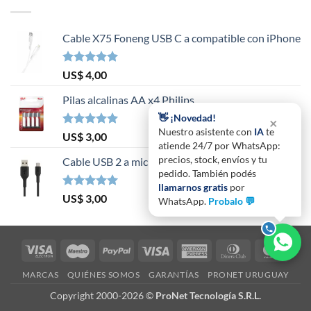
Cable X75 Foneng USB C a compatible con iPhone
Valorado en
US$
4,00
5.00
de 5
Pilas alcalinas AA x4 Philips
👋 ¡Novedad!
×
Nuestro asistente con
IA
te
Valorado en
US$
3,00
atiende 24/7 por WhatsApp:
5.00
de 5
precios, stock, envíos y tu
Cable USB 2 a micro USB B largo 1.2 metros
pedido. También podés
llamarnos gratis
por
Valorado en
US$
3,00
WhatsApp.
Probalo 💬
5.00
de 5
Visa
Maestro
PayPal
Visa
American
Dinners
Mast
Electron
Express
Club
MARCAS
QUIÉNES SOMOS
GARANTÍAS
PRONET URUGUAY
Copyright 2000-2026 ©
ProNet Tecnología S.R.L.