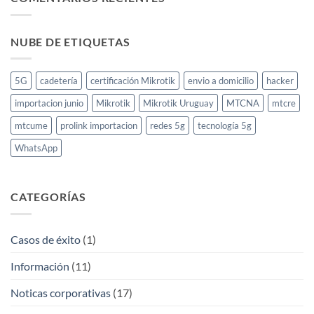
NUBE DE ETIQUETAS
5G
cadetería
certificación Mikrotik
envio a domicilio
hacker
importacion junio
Mikrotik
Mikrotik Uruguay
MTCNA
mtcre
mtcume
prolink importacion
redes 5g
tecnología 5g
WhatsApp
CATEGORÍAS
Casos de éxito
(1)
Información
(11)
Noticas corporativas
(17)