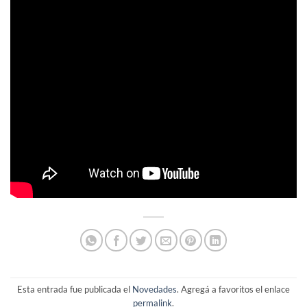
Esta entrada fue publicada el
Novedades
. Agregá a favoritos el enlace
permalink
.