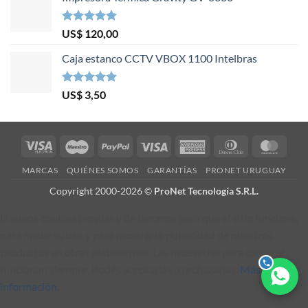
Valorado en
US$
120,00
5.00
de 5
Caja estanco CCTV VBOX 1100 Intelbras
Valorado en
US$
3,50
5.00
de 5
Visa
Maestro
PayPal
Visa
American
Dinners
Mast
Electron
Express
Club
MARCAS
QUIÉNES SOMOS
GARANTÍAS
PRONET URUGUAY
Copyright 2000-2026 ©
ProNet Tecnología S.R.L.
Usamos cookies propias y de terceros para que el sitio funcione,
para medir su uso y para mostrarte publicidad de nuestros
productos en otras plataformas. Las necesarias para comprar
funcionan siempre. Podés aceptarlas o rechazarlas.
Más
información
.