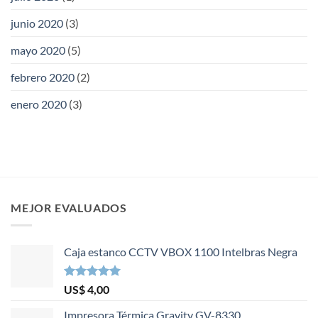
junio 2020
(3)
mayo 2020
(5)
febrero 2020
(2)
enero 2020
(3)
MEJOR EVALUADOS
Caja estanco CCTV VBOX 1100 Intelbras Negra
Valorado en
US$
4,00
5.00
de 5
Impresora Térmica Gravity GV-8330