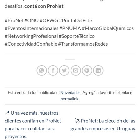
desafíos,
contá con ProNet
.
#ProNet #ONU #OEWG #PuntaDelEste
#EventosInternacionales #PNUMA #MarcoGlobalQuímicos
#NetworkingProfesional #SoporteTécnico
#ConectividadConfiable #TransformamosRedes
Esta entrada fue publicada el
Novedades
. Agregá a favoritos el enlace
permalink
.
📍 Una vez más, nuestros
clientes confían en ProNet
🚀 ProNet: La elección de las
para hacer realidad sus
grandes empresas en Uruguay
proyectos.