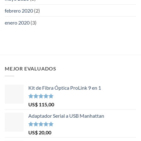
febrero 2020
(2)
enero 2020
(3)
MEJOR EVALUADOS
Kit de Fibra Óptica ProLink 9 en 1
Valorado en
US$
115,00
5.00
de 5
Adaptador Serial a USB Manhattan
Valorado en
US$
20,00
5.00
de 5