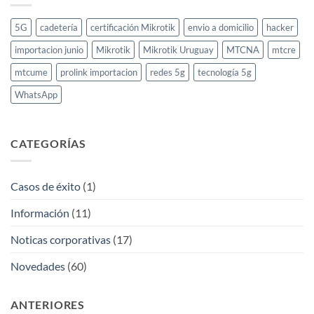
5G
cadetería
certificación Mikrotik
envio a domicilio
hacker
importacion junio
Mikrotik
Mikrotik Uruguay
MTCNA
mtcre
mtcume
prolink importacion
redes 5g
tecnología 5g
WhatsApp
CATEGORÍAS
Casos de éxito
(1)
Información
(11)
Noticas corporativas
(17)
Novedades
(60)
ANTERIORES