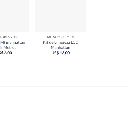
TORES Y TV
MONITORES Y TV
MONITORES Y 
MI manhattan
Kit de Limpieza LCD
Cable HDMI manh
.8 Metros
Manhattan
de 1 metro
S$
6,00
US$
13,00
US$
5,00