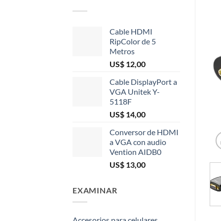
Cable HDMI
RipColor de 5
Metros
US$
12,00
Cable DisplayPort a
VGA Unitek Y-
5118F
US$
14,00
Conversor de HDMI
a VGA con audio
Vention AIDB0
US$
13,00
EXAMINAR
Accesorios para celulares