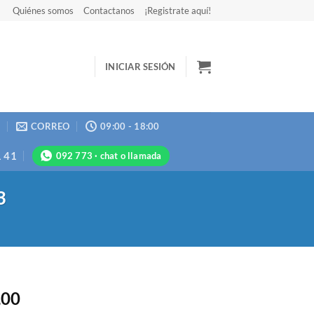
Quiénes somos
Contactanos
¡Registrate aquí!
INICIAR SESIÓN
N
CORREO
09:00 - 18:00
1 41
092 773 · chat o llamada
3
,00