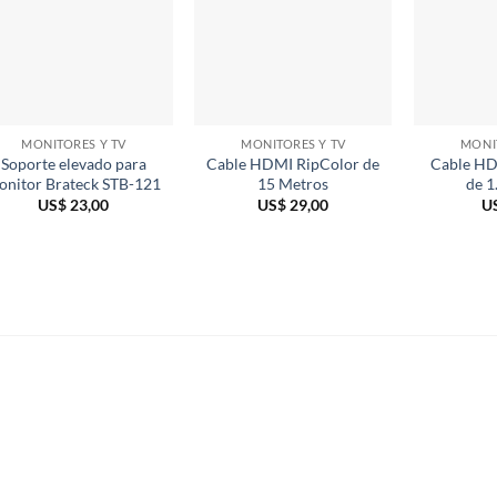
MONITORES Y TV
MONITORES Y TV
MONI
Soporte elevado para
Cable HDMI RipColor de
Cable HD
onitor Brateck STB-121
15 Metros
de 1
US$
23,00
US$
29,00
U