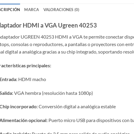
SCRIPCIÓN
MARCA
VALORACIONES (0)
aptador HDMI a VGA Ugreen 40253
 adaptador UGREEN 40253 HDMI a VGA te permite conectar dispo
tops, consolas o reproductores, a pantallas o proyectores con en
al digital a analógica gracias a su chip integrado, soportando res
acterísticas principales:
Entrada:
HDMI macho
Salida:
VGA hembra (resolución hasta 1080p)
Chip incorporado:
Conversión digital a analógica estable
Alimentación opcional:
Puerto micro USB para dispositivos con ba
Audio incluido:
Puerto de 3.5 mm para salida de audio analógica