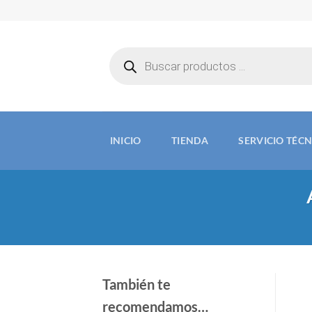
Saltar
al
contenido
Búsqueda
de
productos
INICIO
TIENDA
SERVICIO TÉC
También te
recomendamos…